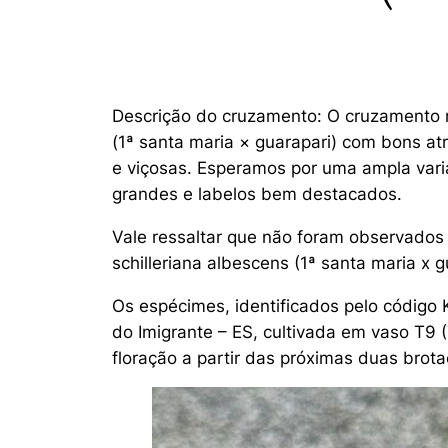
Descrição do cruzamento: O cruzamento r
(
1ª santa maria × guarapari
) com bons at
e viçosas. Esperamos por uma ampla var
grandes e labelos bem destacados.
Vale ressaltar que não foram observados
schilleriana
albescens (1ª santa maria x g
Os espécimes, identificados pelo código
do Imigrante – ES, cultivada em vaso T9 (
floração a partir das próximas duas brota