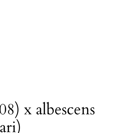
08) x albescens
ari)