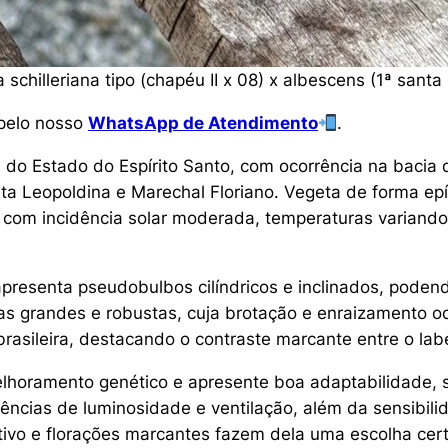
a
schilleriana tipo (chapéu II x 08) x albescens (1ª santa
 pelo nosso
WhatsApp de Atendimento
.
do Estado do Espírito Santo, com ocorrência na bacia 
a Leopoldina e Marechal Floriano. Vegeta de forma epí
s com incidência solar moderada, temperaturas variand
presenta pseudobulbos cilíndricos e inclinados, podend
has grandes e robustas, cuja brotação e enraizamento 
brasileira, destacando o contraste marcante entre o labe
horamento genético e apresente boa adaptabilidade, se
gências de luminosidade e ventilação, além da sensibil
ivo e florações marcantes fazem dela uma escolha cert